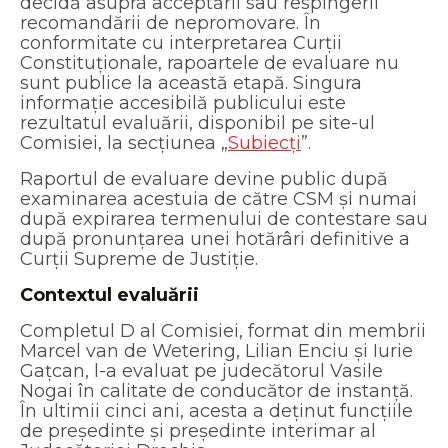
decidă asupra acceptării sau respingerii
recomandării de nepromovare. În
conformitate cu interpretarea Curții
Constituționale, rapoartele de evaluare nu
sunt publice la această etapă. Singura
informație accesibilă publicului este
rezultatul evaluării, disponibil pe site-ul
Comisiei, la secțiunea „
Subiecți
”.
Raportul de evaluare devine public după
examinarea acestuia de către CSM și numai
după expirarea termenului de contestare sau
după pronunțarea unei hotărâri definitive a
Curții Supreme de Justiție.
Contextul evaluării
Completul D al Comisiei, format din membrii
Marcel van de Wetering, Lilian Enciu și Iurie
Gațcan, l-a evaluat pe judecătorul Vasile
Nogai în calitate de conducător de instanță.
În ultimii cinci ani, acesta a deținut funcțiile
de președinte și președinte interimar al