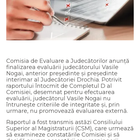
Comisia de Evaluare a Judecătorilor anunță
finalizarea evaluării judecătorului Vasile
Nogai, anterior președinte și președinte
interimar al Judecătoriei Drochia. Potrivit
raportului întocmit de Completul D al
Comisiei, desemnat pentru efectuarea
evaluării, judecătorul Vasile Nogai nu
întrunește criteriile de integritate și, prin
urmare, nu promovează evaluarea externă.
Raportul a fost transmis astăzi Consiliului
Superior al Magistraturii (CSM), care urmează
să examineze constatările Comisiei și să