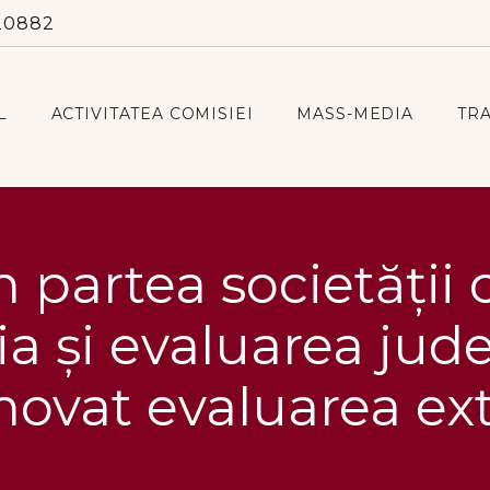
20882
L
ACTIVITATEA COMISIEI
MASS-MEDIA
TR
partea societății c
ia și evaluarea jude
ovat evaluarea ex