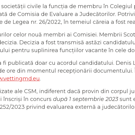
ocietății civile la funcția de membru în Colegiul p
ă de Comisia de Evaluare a Judecătorilor. Potrivit
te de Legea nr. 26/2022, în temeiul căreia a fost r
rilor celor nouă membri ai Comisiei. Membrii Scott
ecizia. Decizia a fost transmisă astăzi candidatului
ului pentru suplinirea funcțiilor vacante în cele dou
a fi publicată doar cu acordul candidatului. Denis
de ore din momentul recepționării documentului. În 
.vettingmd.eu
.
ializate ale CSM, indiferent dacă provin din corpul j
i înscriși în concurs
după 1 septembrie 2023
sunt 
252/2023 privind evaluarea externă a judecătorilor 