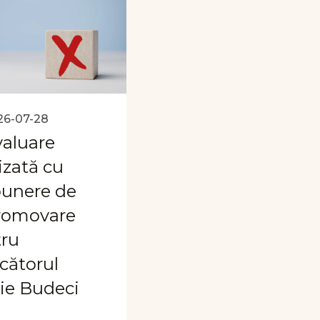
26-07-28
aluare
lizată cu
unere de
romovare
ru
cătorul
lie Budeci