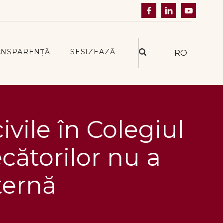



ANSPARENȚĂ
SESIZEAZĂ
RO
ivile în Colegiul
cătorilor nu a
ternă