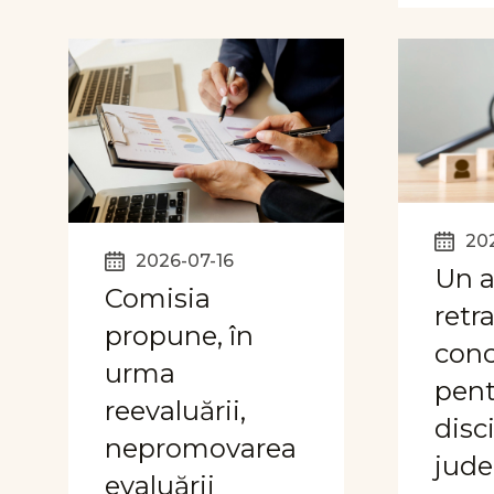
20
2026-07-16
Un a
Comisia
retr
propune, în
conc
urma
pent
reevaluării,
disci
nepromovarea
jude
evaluării