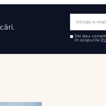
cări.
Îmi dau consi
în scopurile
Po