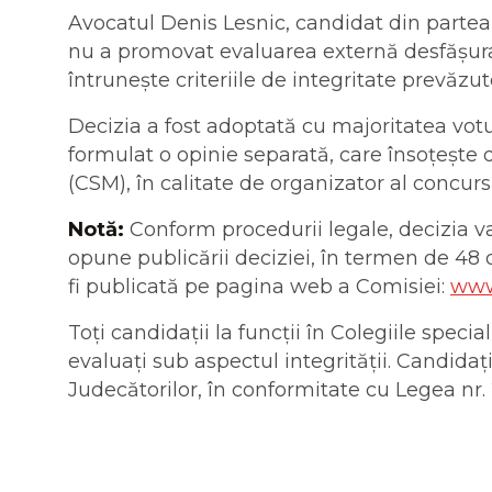
Avocatul Denis Lesnic, candidat din partea s
nu a promovat evaluarea externă desfășurat
întrunește criteriile de integritate prevăzu
Decizia a fost adoptată cu majoritatea votu
formulat o opinie separată, care însoțește d
(CSM), în calitate de organizator al concurs
Notă:
Conform procedurii legale, decizia v
opune publicării deciziei, în termen de 48 
fi publicată pe pagina web a Comisiei:
www
Toți candidații la funcții în Colegiile spec
evaluați sub aspectul integrității. Candidați
Judecătorilor, în conformitate cu Legea nr. 