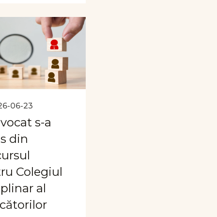
26-06-23
vocat s-a
as din
ursul
ru Colegiul
plinar al
cătorilor