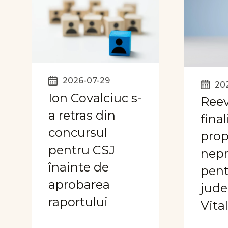
2026-07-29
20
Ion Covalciuc s-
Reev
a retras din
fina
concursul
prop
pentru CSJ
nep
înainte de
pent
aprobarea
jude
raportului
Vita