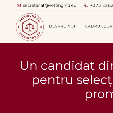
secretariat@vettingmd.eu
+373 228


DESPRE NOI
CADRU LEGA
Un candidat din 
pentru selecț
prom