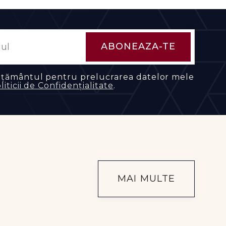
mțământul pentru prelucrarea datelor mele
liticii de Confidențialitate
.
MAI MULTE