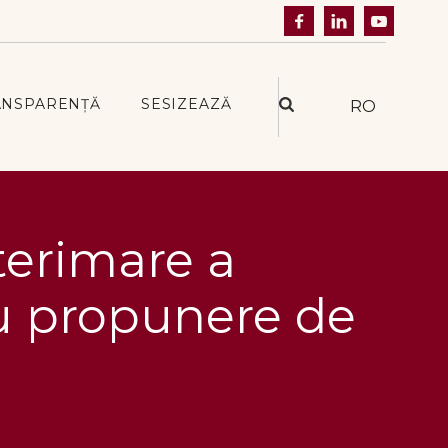



ANSPARENȚĂ
SESIZEAZĂ
RO
terimare a
 cu propunere de