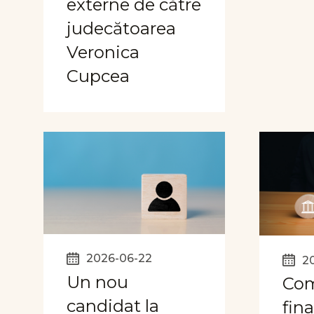
externe de către
judecătoarea
Veronica
Cupcea
2026-06-22
2
Un nou
Com
candidat la
fina