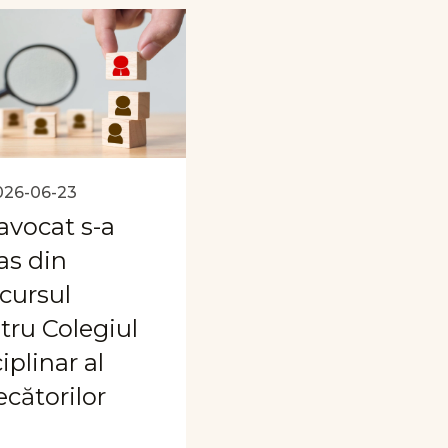
026-06-23
avocat s-a
as din
cursul
tru Colegiul
iplinar al
ecătorilor