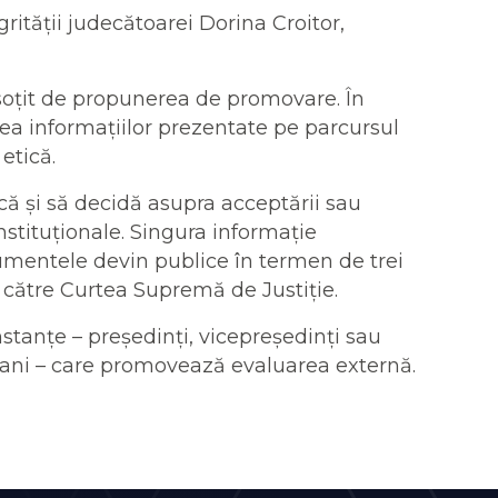
ității judecătoarei Dorina Croitor,
nsoțit de propunerea de promovare. În
nea informațiilor prezentate pe parcursul
etică.
ă și să decidă asupra acceptării sau
onstituționale. Singura informație
umentele devin publice în termen de trei
 către Curtea Supremă de Justiție.
nstanțe – președinți, vicepreședinți sau
ci ani – care promovează evaluarea externă.