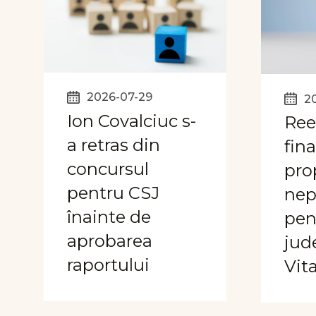
2026-07-29
2
Ion Covalciuc s-
Ree
a retras din
fina
concursul
pro
pentru CSJ
nep
înainte de
pen
aprobarea
jud
raportului
Vit