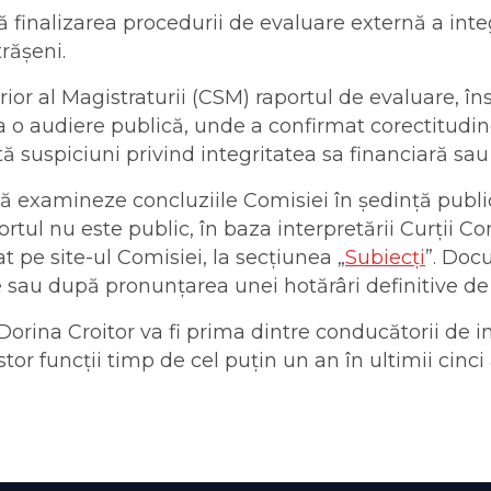
finalizarea procedurii de evaluare externă a integr
rășeni.
rior al Magistraturii (CSM) raportul de evaluare, î
la o audiere publică, unde a confirmat corectitudi
tă suspiciuni privind integritatea sa financiară sau 
 examineze concluziile Comisiei în ședință public
ortul nu este public, în baza interpretării Curții C
at pe site-ul Comisiei, la secțiunea „
Subiecți
”. Doc
e sau după pronunțarea unei hotărâri definitive de
Dorina Croitor va fi prima dintre conducătorii de i
tor funcții timp de cel puțin un an în ultimii cin