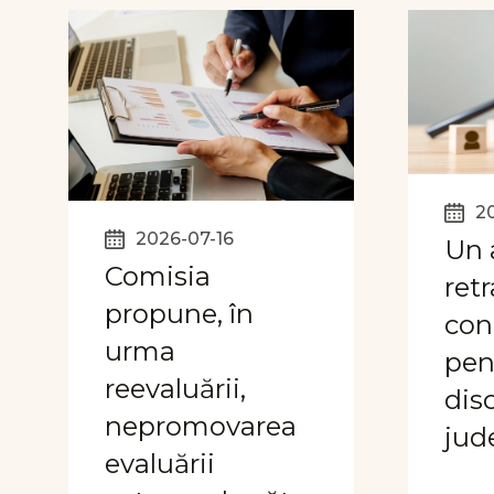
2
2026-07-16
Un 
Comisia
retr
propune, în
con
urma
pen
reevaluării,
disc
nepromovarea
jud
evaluării