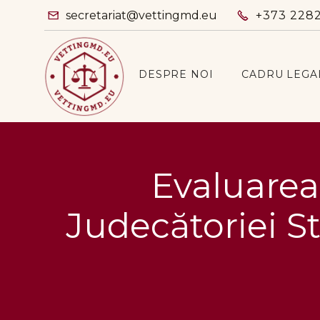
secretariat@vettingmd.eu
+373 228


DESPRE NOI
CADRU LEGA
Evaluarea
Judecătoriei St