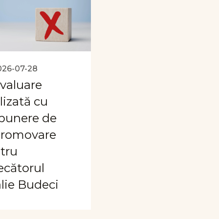
026-07-28
valuare
lizată cu
punere de
romovare
tru
ecătorul
alie Budeci