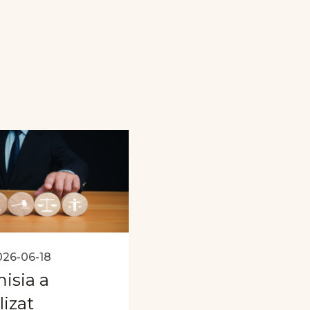
026-06-18
isia a
lizat