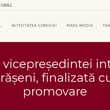
20882
L
ACTIVITATEA COMISIEI
MASS-MEDIA
TR
 vicepreședintei in
rășeni, finalizată
promovare