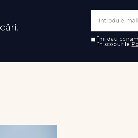
cări.
Îmi dau consi
în scopurile
Po