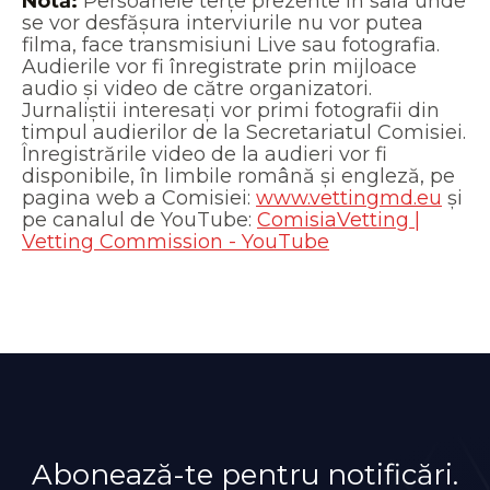
Notă:
Persoanele terțe prezente în sala unde
se vor desfășura interviurile nu vor putea
filma, face transmisiuni Live sau fotografia.
Audierile vor fi înregistrate prin mijloace
audio și video de către organizatori.
Jurnaliștii interesați vor primi fotografii din
timpul audierilor de la Secretariatul Comisiei.
Înregistrările video de la audieri vor fi
disponibile, în limbile română și engleză, pe
pagina web a Comisiei:
www.vettingmd.eu
și
pe canalul de YouTube:
ComisiaVetting |
Vetting Commission - YouTube
Abonează-te pentru notificări.