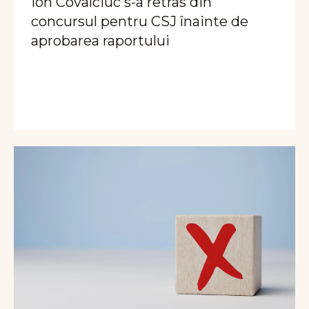
Ion Covalciuc s-a retras din
concursul pentru CSJ înainte de
aprobarea raportului