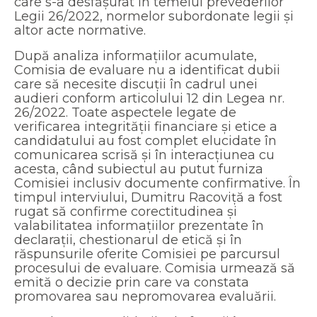
care s-a desfășurat în temeiul prevederilor
Legii 26/2022, normelor subordonate legii și
altor acte normative.
După analiza informațiilor acumulate,
Comisia de evaluare nu a identificat dubii
care să necesite discuții în cadrul unei
audieri conform articolului 12 din Legea nr.
26/2022. Toate aspectele legate de
verificarea integrității financiare și etice a
candidatului au fost complet elucidate în
comunicarea scrisă și în interacțiunea cu
acesta, când subiectul au putut furniza
Comisiei inclusiv documente confirmative. În
timpul interviului, Dumitru Racoviță a fost
rugat să confirme corectitudinea și
valabilitatea informațiilor prezentate în
declarații, chestionarul de etică și în
răspunsurile oferite Comisiei pe parcursul
procesului de evaluare. Comisia urmează să
emită o decizie prin care va constata
promovarea sau nepromovarea evaluării.