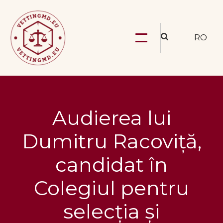
RO
Audierea lui
Dumitru Racoviță,
candidat în
Colegiul pentru
selecția și