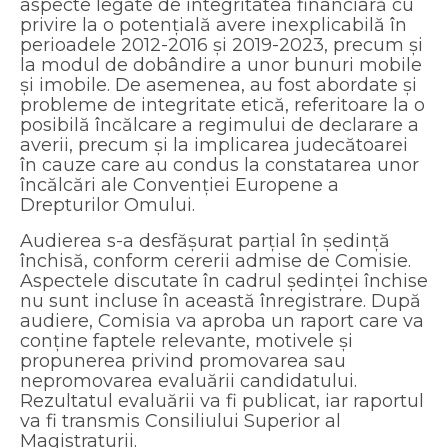
aspecte legate de integritatea financiară cu
privire la o potențială avere inexplicabilă în
perioadele 2012-2016 și 2019-2023, precum și
la modul de dobândire a unor bunuri mobile
și imobile. De asemenea, au fost abordate și
probleme de integritate etică, referitoare la o
posibilă încălcare a regimului de declarare a
averii, precum și la implicarea judecătoarei
în cauze care au condus la constatarea unor
încălcări ale Convenției Europene a
Drepturilor Omului.
Audierea s-a desfășurat parțial în ședință
închisă, conform cererii admise de Comisie.
Aspectele discutate în cadrul ședinței închise
nu sunt incluse în această înregistrare. După
audiere, Comisia va aproba un raport care va
conține faptele relevante, motivele și
propunerea privind promovarea sau
nepromovarea evaluării candidatului.
Rezultatul evaluării va fi publicat, iar raportul
va fi transmis Consiliului Superior al
Magistraturii.