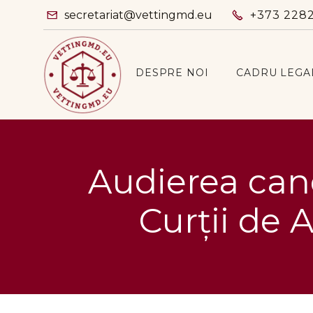
secretariat@vettingmd.eu
+373 228


DESPRE NOI
CADRU LEGA
Audierea cand
Curții de 