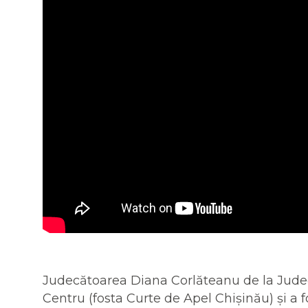
Judecătoarea Diana Corlăteanu de la Judecă
Centru (fosta Curte de Apel Chișinău) și a 