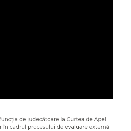
 funcția de judecătoare la Curtea de Apel
r în cadrul procesului de evaluare externă