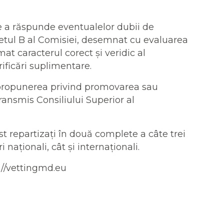
e a răspunde eventualelor dubii de
letul B al Comisiei, desemnat cu evaluarea
mat caracterul corect și veridic al
rificări suplimentare.
i propunerea privind promovarea sau
transmis Consiliului Superior al
t repartizați în două complete a câte trei
ționali, cât și internaționali.
s://vettingmd.eu