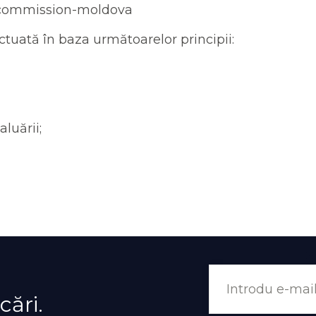
-commission-moldova
tuată în baza următoarelor principii:
luării;
cări.