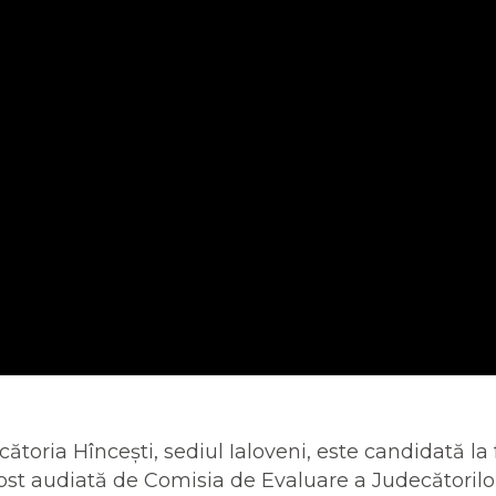
toria Hîncești, sediul Ialoveni, este candidată la
fost audiată de Comisia de Evaluare a Judecătorilo