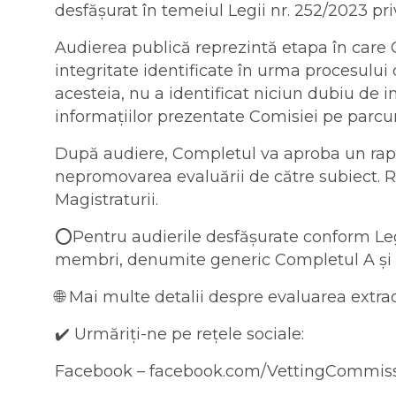
desfășurat în temeiul Legii nr. 252/2023 pri
Audierea publică reprezintă etapa în care
integritate identificate în urma procesulu
acesteia, nu a identificat niciun dubiu de in
informațiilor prezentate Comisiei pe parcurs
După audiere, Completul va aproba un rapo
nepromovarea evaluării de către subiect. Rezu
Magistraturii.
⭕️Pentru audierile desfășurate conform Legi
membri, denumite generic Completul A și Co
🌐 Mai multe detalii despre evaluarea extrao
✔️ Urmăriți-ne pe rețele sociale:
Facebook – facebook.com/VettingCommis