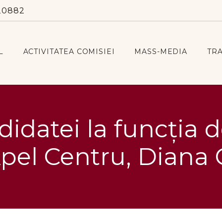
20882
L
ACTIVITATEA COMISIEI
MASS-MEDIA
TR
idatei la funcția d
Apel Centru, Diana