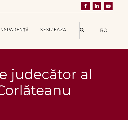



ANSPARENȚĂ
SESIZEAZĂ
RO
e judecător al
 Corlăteanu