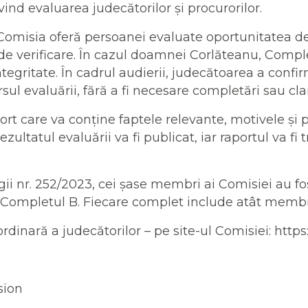
vind evaluarea judecătorilor și procurorilor.
 Comisia oferă persoanei evaluate oportunitatea d
i de verificare. În cazul doamnei Corlăteanu, Comp
tegritate. În cadrul audierii, judecătoarea a confir
ul evaluării, fără a fi necesare completări sau cla
rt care va conține faptele relevante, motivele ș
ltatul evaluării va fi publicat, iar raportul va fi 
i nr. 252/2023, cei șase membri ai Comisiei au fos
mpletul B. Fiecare complet include atât membri na
rdinară a judecătorilor – pe site-ul Comisiei: http
sion