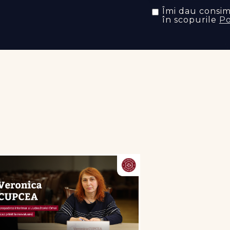
Îmi dau consi
în scopurile
Po