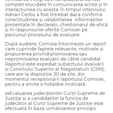
complet elucidate în comunicarea scrisă și în
interacțiunea cu acesta. În timpul interviului,
Adrian Cerbu a fost întrebat dacă confirmă
corectitudinea și valabilitatea informațiilor
prezentate în declarații, chestionarul de etică
și în răspunsurile oferite Comisiei pe
parcursul procesului de evaluare.
După audiere, Comisia întocmește un raport
care cuprinde faptele relevante, motivele și
propunerea privind promovarea sau
nepromovarea evaluării de către candidat.
Raportul este expediat subiectului evaluării
și Consiliului Superior al Magistraturii (CSM),
care are la dispoziție 30 de zile, din
momentul recepționării raportului Comisiei,
pentru a emite o hotărâre motivată.
📜Evaluarea judecătorilor Curții Supreme de
Justiție și a candidaților la funcția de
judecător al Curții Supreme de Justiție este
efectuată în baza următoarelor principii: